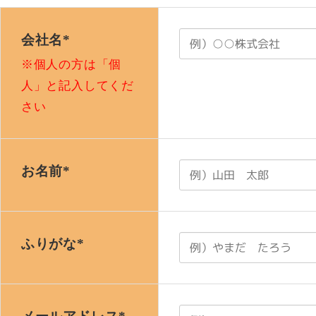
会社名*
※個人の方は「個
人」と記入してくだ
さい
お名前*
ふりがな*